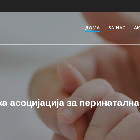
ДОМА
ЗА НАС
А
а асоцијација за перинаталн