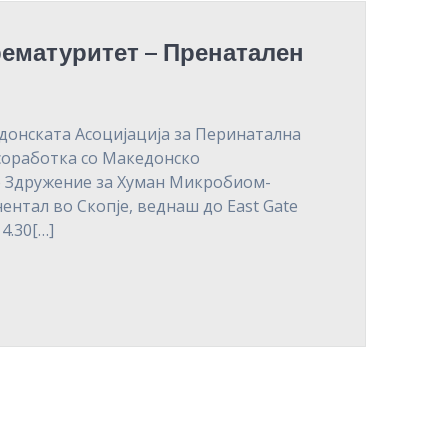
Прематуритет – Пренатален
едонската Асоцијација за Перинатална
оработка со Македонско
 Здружение за Хуман Микробиом-
нтал во Скопје, веднаш до East Gate
14.30[…]