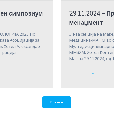
лен симпозиум
29.11.2024 – 
менаџмент
ОЛОГИЈА 2025 По
34-та секција на Мак
ката Асоцијација за
Медицина-МАПМ во с
, Хотел Александар
Мултидисциплинарно
страција
ММЗХМ. Хотел Контине
Mall на 29.11.2024, од 
Повеќе