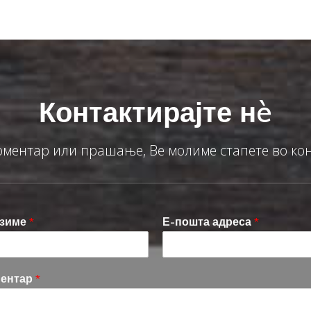
Контактирајте нè
оментар или прашање, Ве молиме стапете во кон
езиме
*
Е-пошта адреса
*
ментар
*