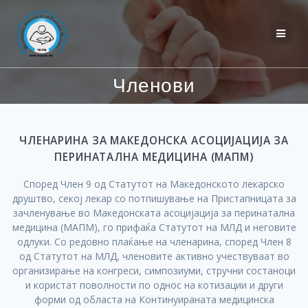
Skip
to
content
Членови
ЧЛЕНАРИНА ЗА МАКЕДОНСКА АСОЦИЈАЦИЈА ЗА
ПЕРИНАТАЛНА МЕДИЦИНА (МАПМ)
Според Член 9 од Статутот на Македонското лекарско
друштво, секој лекар со потпишување на Пристапницата за
зачленување во Македонската асоцијација за перинатална
медицина (МАПМ), го прифаќа Статутот на МЛД и неговите
одлуки. Со редовно плаќање на членарина, според Член 8
од Статутот на МЛД, членовите активно учествуваат во
организирање на конгреси, симпозиуми, стручни состаноци
и користат поволности по однос на котизации и други
форми од областа на Континуираната медицинска