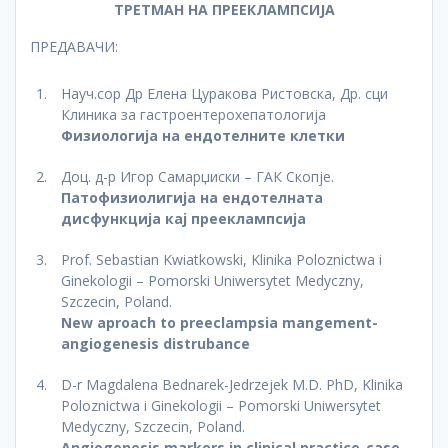
ТРЕТМАН НА ПРЕЕКЛАМПСИЈА
ПРЕДАВАЧИ:
Науч.сор Др Елена Цуракова Ристовска, Др. сци
Клиника за гастроентерохепатологија
Физиологија на ендотелните клетки
Доц. д-р Игор Самарџиски – ГАК Скопје.
Патофизиолигија на ендотелната
дисфункција кај прееклампсија
Prof. Sebastian Kwiatkowski, Klinika Poloznictwa i
Ginekologii – Pomorski Uniwersytet Medyczny,
Szczecin, Poland.
New aproach to preeclampsia mangement-
angiogenesis distrubance
D-r Magdalena Bednarek-Jedrzejek M.D. PhD, Klinika
Poloznictwa i Ginekologii – Pomorski Uniwersytet
Medyczny, Szczecin, Poland.
Angiоgenesis markers in clinical practice-case