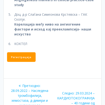
study
Доц. д-р Слаѓана Симеонова Крстевскa – ГАК
Скопје.
Корелација меѓу ниво на ангиогение
фактори и исход кај прееклампсија- наши
искуства
КОКТЕЛ
Регистрација
Навигација
Претходна
Претходно:
на
објава:
28.09.2022 – Наследена
Следна
Следно:
29.03.2024 –
тромбофилија,
објава:
КАРДИОТОКОГРАФИЈА
напис
хемостаза, д-димери и
– 40 години од