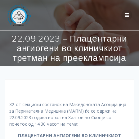
Skip
to
content
22.09.2023 – Плацентарни
ангиогени во клиничкиот
третман на прееклампсија
32-от секциски состанок на Македонската Асоцијација
за Перинатална Медицина (МАПМ) ќе се одржи на
22.09.2023 година во хотел Хилтон во Скопје со
почеток од 14:30 часот на тема:
ПЛАЦЕНТАРНИ АНГИОГЕНИ ВО КЛИНИЧКИОТ